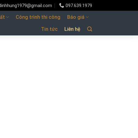
udinhhung1979@gmail.com
097.639.1979
hất
Công trình thi công
Báo giá
Tin tức
Liên hệ