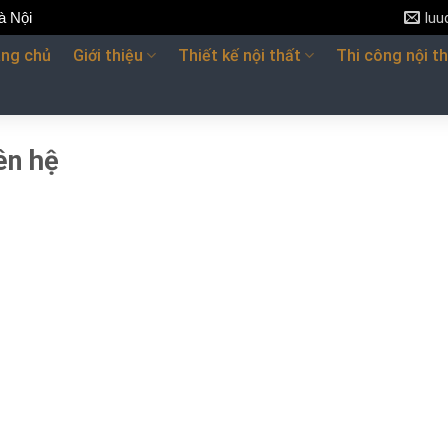
à Nội
lu
ang chủ
Giới thiệu
Thiết kế nội thất
Thi công nội t
ên hệ