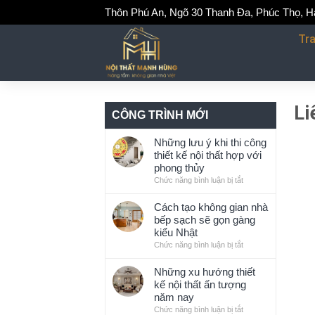
Skip
Thôn Phú An, Ngõ 30 Thanh Đa, Phúc Thọ, H
to
Tr
content
Li
CÔNG TRÌNH MỚI
Những lưu ý khi thi công
thiết kế nội thất hợp với
phong thủy
Chức năng bình luận bị tắt
ở
Những
lưu
Cách tạo không gian nhà
ý
bếp sạch sẽ gọn gàng
khi
kiểu Nhật
thi
Chức năng bình luận bị tắt
ở
công
Cách
thiết
tạo
Những xu hướng thiết
kế
không
kế nội thất ấn tượng
nội
gian
năm nay
thất
nhà
Chức năng bình luận bị tắt
ở
hợp