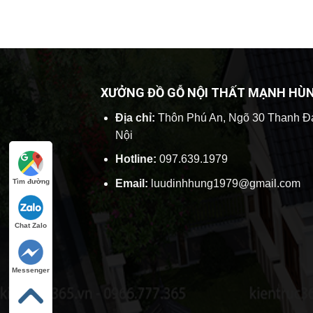
XƯỞNG ĐỒ GỖ NỘI THẤT MẠNH HÙ
Địa chỉ:
Thôn Phú An, Ngõ 30 Thanh Đ
Nội
Hotline:
097.639.1979
Tìm đường
Email:
luudinhhung1979@gmail.com
Chat Zalo
Messenger