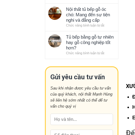
bếp
Những
với
sạch
xu
Nội thất tủ bếp gỗ óc
phong
sẽ
hướng
chó: Mang đến sự tiện
thủy
gọn
thiết
nghi và đẳng cấp
gàng
kế
Chức năng bình luận bị tắt
ở
kiểu
nội
Nội
Nhật
thất
thất
Tủ bếp bằng gỗ tự nhiên
ấn
tủ
hay gỗ công nghiệp tốt
tượng
bếp
hơn?
năm
gỗ
Chức năng bình luận bị tắt
ở
nay
óc
Tủ
chó:
bếp
Mang
bằng
đến
gỗ
Gửi yêu cầu tư vấn
sự
tự
tiện
nhiên
XƯ
nghi
Sau khi nhận được yêu cầu tư vấn
hay
và
của quý khách, nội thất Mạnh Hùng
gỗ
Đ
đẳng
công
sẽ liên hệ sớm nhất có thể để tư
cấp
nghiệp
vấn cho quý vị
H
tốt
hơn?
E
Để