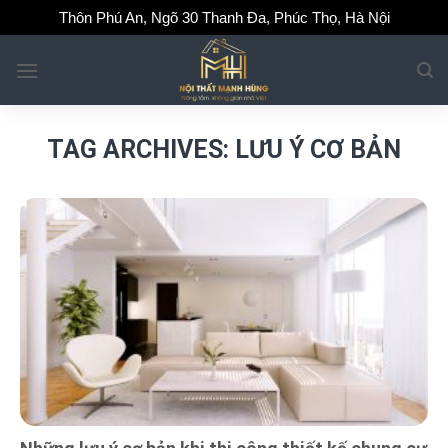
Skip
Thôn Phú An, Ngõ 30 Thanh Đa, Phúc Thọ, Hà Nội
to
content
TAG ARCHIVES:
LƯU Ý CƠ BẢN