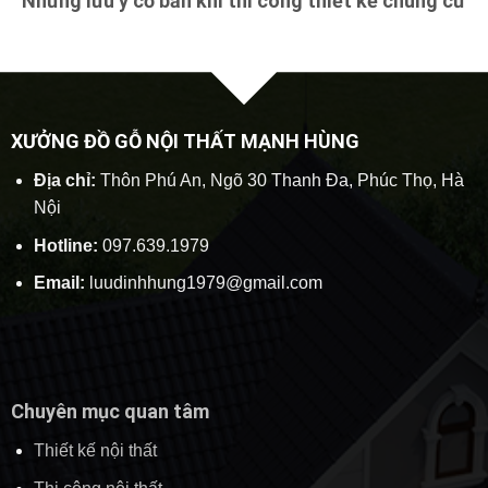
Những lưu ý cơ bản khi thi công thiết kế chung cư
XƯỞNG ĐỒ GỖ NỘI THẤT MẠNH HÙNG
Địa chỉ:
Thôn Phú An, Ngõ 30 Thanh Đa, Phúc Thọ, Hà
Nội
Hotline:
097.639.1979
Email:
luudinhhung1979@gmail.com
Chuyên mục quan tâm
Thiết kế nội thất