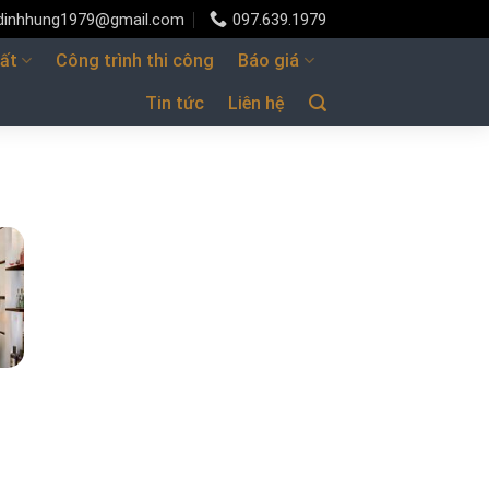
udinhhung1979@gmail.com
097.639.1979
hất
Công trình thi công
Báo giá
Tin tức
Liên hệ