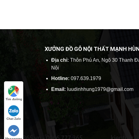
XƯỞNG ĐỒ GỖ NỘI THẤT MẠNH HÙ
Địa chỉ:
Thôn Phú An, Ngõ 30 Thanh Đ
Nội
Hotline:
097.639.1979
Email:
luudinhhung1979@gmail.com
Tìm đường
Chat Zalo
Messenger