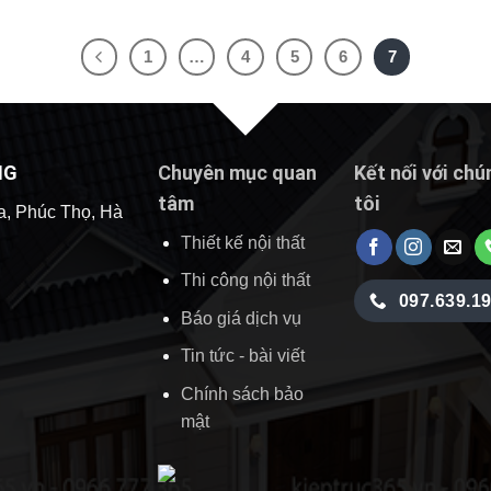
1
…
4
5
6
7
NG
Chuyên mục quan
Kết nối với chú
tâm
tôi
a, Phúc Thọ, Hà
Thiết kế nội thất
Thi công nội thất
097.639.1
Báo giá dịch vụ
Tin tức - bài viết
Chính sách bảo
mật