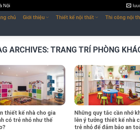
à Nội
lu
ang chủ
Giới thiệu
Thiết kế nội thất
Thi công nội t
AG ARCHIVES:
TRANG TRÍ PHÒNG KHÁ
n thiết kế nhà cho gia
Những quy tắc cần nhớ kh
nh có trẻ nhỏ như thế
lên ý tưởng thiết kế nhà 
o?
trẻ nhỏ để đảm bảo an to