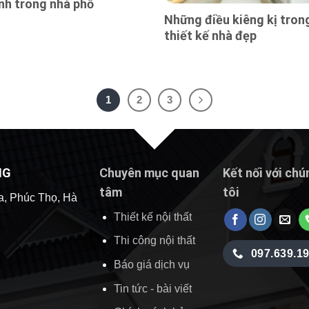
nh trong nhà phố
Những điều kiêng kị tron
thiết kế nhà đẹp
1
2
3
NG
Chuyên mục quan
Kết nối với chú
tâm
tôi
a, Phúc Thọ, Hà
Thiết kế nội thất
Thi công nội thất
097.639.1
Báo giá dịch vụ
Tin tức - bài viết