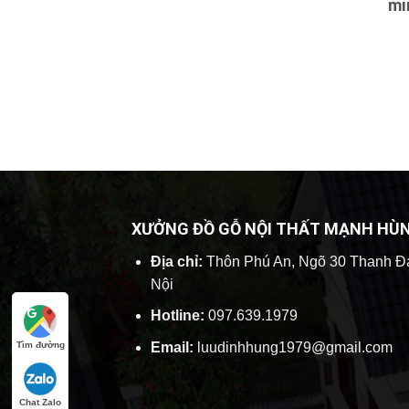
mi
XƯỞNG ĐỒ GỖ NỘI THẤT MẠNH HÙ
Địa chỉ:
Thôn Phú An, Ngõ 30 Thanh Đ
Nội
Hotline:
097.639.1979
Tìm đường
Email:
luudinhhung1979@gmail.com
Chat Zalo