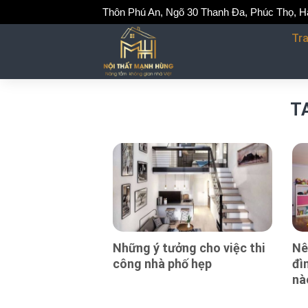
Skip
Thôn Phú An, Ngõ 30 Thanh Đa, Phúc Thọ, H
to
Tr
content
T
Những ý tưởng cho việc thi
Nê
công nhà phố hẹp
đì
nà