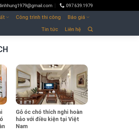
udinhhung1979@gmail.com
097.639.1979
hất
Công trình thi công
Báo giá
Tin tức
Liên hệ
CH
i
Gỗ óc chó thích nghi hoàn
có
hảo với điều kiện tại Việt
àn
Nam