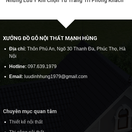
Những Lưu Ý Khi Chọn Tủ Trang Trí Phòng Khách
XƯỞNG ĐỒ GỖ NỘI THẤT MẠNH HÙNG
Địa chỉ:
Thôn Phú An, Ngõ 30 Thanh Đa, Phúc Thọ, Hà
Nội
Hotline:
097.639.1979
Email:
luudinhhung1979@gmail.com
Chuyên mục quan tâm
Thiết kế nội thất