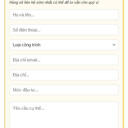
nghi
Hùng sẽ liên hệ sớm nhất có thể để tư vấn cho quý vị
gỗ
và
công
đẳng
nghiệp
cấp
tốt
hơn?