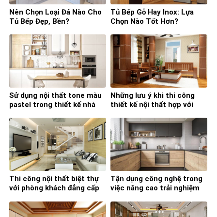
Nên Chọn Loại Đá Nào Cho
Tủ Bếp Gỗ Hay Inox: Lựa
Tủ Bếp Đẹp, Bền?
Chọn Nào Tốt Hơn?
Sử dụng nội thất tone màu
Những lưu ý khi thi công
pastel trong thiết kế nhà
thiết kế nội thất hợp với
bếp
phong thủy
Thi công nội thất biệt thự
Tận dụng công nghệ trong
với phòng khách đẳng cấp
việc nâng cao trải nghiệm
và tiện nghi
nấu nướng