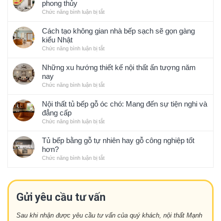
phong thủy
Chức năng bình luận bị tắt
ở
Những
lưu
Cách tạo không gian nhà bếp sạch sẽ gọn gàng
ý
kiểu Nhật
khi
Chức năng bình luận bị tắt
ở
thi
Cách
công
tạo
Những xu hướng thiết kế nội thất ấn tượng năm
thiết
không
nay
kế
gian
Chức năng bình luận bị tắt
ở
nội
nhà
Những
thất
bếp
xu
Nội thất tủ bếp gỗ óc chó: Mang đến sự tiện nghi và
hợp
sạch
hướng
đẳng cấp
với
sẽ
thiết
phong
Chức năng bình luận bị tắt
ở
gọn
kế
thủy
Nội
gàng
nội
thất
Tủ bếp bằng gỗ tự nhiên hay gỗ công nghiệp tốt
kiểu
thất
tủ
hơn?
Nhật
ấn
bếp
Chức năng bình luận bị tắt
ở
tượng
gỗ
Tủ
năm
óc
bếp
nay
chó:
bằng
Mang
gỗ
Gửi yêu cầu tư vấn
đến
tự
sự
nhiên
tiện
Sau khi nhận được yêu cầu tư vấn của quý khách, nội thất Mạnh
hay