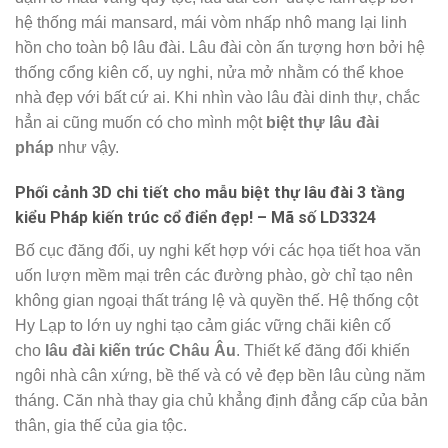
hệ thống mái mansard, mái vòm nhấp nhô mang lại linh
hồn cho toàn bộ lâu đài. Lâu đài còn ấn tượng hơn bởi hệ
thống cổng kiên cố, uy nghi, nửa mở nhằm có thể khoe
nhà đẹp với bất cứ ai. Khi nhìn vào lâu đài dinh thự, chắc
hẳn ai cũng muốn có cho mình một
biệt thự lâu đài
pháp
như vậy.
Phối cảnh 3D chi tiết cho mẫu biệt thự lâu đài 3 tầng
kiểu Pháp kiến trúc cổ điển đẹp! – Mã số LD3324
Bố cục đăng đối, uy nghi kết hợp với các họa tiết hoa văn
uốn lượn mềm mại trên các đường phào, gờ chỉ tạo nên
không gian ngoại thất tráng lệ và quyền thế. Hệ thống cột
Hy Lạp to lớn uy nghi tạo cảm giác vững chãi kiên cố
cho
lâu đài kiến trúc Châu Âu
. Thiết kế đăng đối khiến
ngôi nhà cân xứng, bề thế và có vẻ đẹp bền lâu cùng năm
tháng. Căn nhà thay gia chủ khẳng định đẳng cấp của bản
thân, gia thế của gia tộc.