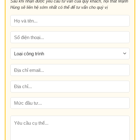
Sau khi nhận được yêu cầu tư vấn của quý khách, nội thất Mạnh
hay
nghi
Hùng sẽ liên hệ sớm nhất có thể để tư vấn cho quý vị
gỗ
và
công
đẳng
nghiệp
cấp
tốt
hơn?