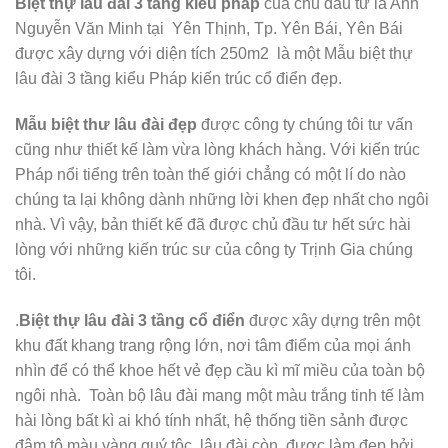
Biệt thự lâu đài 3 tầng kiểu pháp
của chủ đầu tư là Anh
Nguyễn Văn Minh tại Yên Thịnh, Tp. Yên Bái, Yên Bái
được xây dựng với diện tích 250m2 là một Mẫu biệt thự
lâu đài 3 tầng kiểu Pháp kiến trúc cổ điển đẹp.
Mẫu biệt thư lâu đài đẹp
được công ty chúng tôi tư vấn
cũng như thiết kế làm vừa lòng khách hàng. Với kiến trúc
Pháp nổi tiểng trên toàn thế giới chẳng có một lí do nào
chúng ta lại không dành những lời khen đẹp nhất cho ngôi
nhà. Vì vậy, bản thiết kế đã được chủ đầu tư hết sức hài
lòng với những kiến trúc sư của công ty Trịnh Gia chúng
tôi.
.
Biệt thự lâu đài 3 tầng cổ điển
được xây dựng trên một
khu đất khang trang rộng lớn, nơi tâm điểm của mọi ánh
nhìn để có thể khoe hết vẻ đẹp cầu kì mĩ miều của toàn bộ
ngôi nhà. Toàn bộ lâu đài mang một màu trắng tinh tế làm
hài lòng bất kì ai khó tính nhất, hệ thống tiền sảnh được
đậm tô màu vàng quý tộc, lâu đài còn được làm đẹp bởi