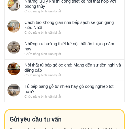
Những lưu ý khi thi công thiết kế nội thất hợp với
phong thủy
Chức năng bình luận bị tắt
ở
Những
lưu
Cách tạo không gian nhà bếp sạch sẽ gọn gàng
ý
kiểu Nhật
khi
Chức năng bình luận bị tắt
ở
thi
Cách
công
tạo
Những xu hướng thiết kế nội thất ấn tượng năm
thiết
không
nay
kế
gian
Chức năng bình luận bị tắt
ở
nội
nhà
Những
thất
bếp
xu
Nội thất tủ bếp gỗ óc chó: Mang đến sự tiện nghi và
hợp
sạch
hướng
đẳng cấp
với
sẽ
thiết
phong
Chức năng bình luận bị tắt
ở
gọn
kế
thủy
Nội
gàng
nội
thất
Tủ bếp bằng gỗ tự nhiên hay gỗ công nghiệp tốt
kiểu
thất
tủ
hơn?
Nhật
ấn
bếp
Chức năng bình luận bị tắt
ở
tượng
gỗ
Tủ
năm
óc
bếp
nay
chó:
bằng
Mang
gỗ
Gửi yêu cầu tư vấn
đến
tự
sự
nhiên
tiện