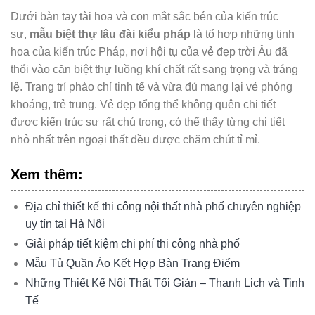
Dưới bàn tay tài hoa và con mắt sắc bén của kiến trúc
sư,
mẫu biệt thự lâu đài kiểu pháp
là tổ hợp những tinh
hoa của kiến trúc Pháp, nơi hội tụ của vẻ đẹp trời Âu đã
thổi vào căn biệt thự luồng khí chất rất sang trọng và tráng
lệ. Trang trí phào chỉ tinh tế và vừa đủ mang lại vẻ phóng
khoáng, trẻ trung. Vẻ đẹp tổng thể không quên chi tiết
được kiến trúc sư rất chú trọng, có thể thấy từng chi tiết
nhỏ nhất trên ngoại thất đều được chăm chút tỉ mỉ.
Xem thêm:
Địa chỉ thiết kế thi công nội thất nhà phố chuyên nghiệp
uy tín tại Hà Nội
Giải pháp tiết kiệm chi phí thi công nhà phố
Mẫu Tủ Quần Áo Kết Hợp Bàn Trang Điểm
Những Thiết Kế Nội Thất Tối Giản – Thanh Lịch và Tinh
Tế