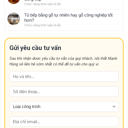
sẽ
thiết
phong
Chức năng bình luận bị tắt
ở
gọn
kế
thủy
Nội
gàng
nội
thất
Tủ bếp bằng gỗ tự nhiên hay gỗ công nghiệp tốt
kiểu
thất
tủ
hơn?
Nhật
ấn
bếp
Chức năng bình luận bị tắt
ở
tượng
gỗ
Tủ
năm
óc
bếp
nay
chó:
bằng
Mang
gỗ
Gửi yêu cầu tư vấn
đến
tự
sự
nhiên
tiện
Sau khi nhận được yêu cầu tư vấn của quý khách, nội thất Mạnh
hay
nghi
Hùng sẽ liên hệ sớm nhất có thể để tư vấn cho quý vị
gỗ
và
công
đẳng
nghiệp
cấp
tốt
hơn?