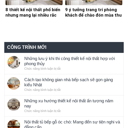
8 thiết kế nội thất phổ biến
9 ý tưởng trang trí phòng
nhưng mang lại nhiều rắc
khách để chào đón mùa thu
rối trong quá trình sử dụng
đông đã về
CÔNG TRÌNH MỚI
Những lưu ý khi thi công thiết kế nội thất hợp với
phong thủy
Chức năng bình luận bị tắt
ở
Những
lưu
Cách tạo không gian nhà bếp sạch sẽ gọn gàng
ý
kiểu Nhật
khi
Chức năng bình luận bị tắt
ở
thi
Cách
công
tạo
Những xu hướng thiết kế nội thất ấn tượng năm
thiết
không
nay
kế
gian
Chức năng bình luận bị tắt
ở
nội
nhà
Những
thất
bếp
xu
Nội thất tủ bếp gỗ óc chó: Mang đến sự tiện nghi và
hợp
sạch
hướng
đẳng cấp
với