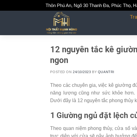
Skip
Thôn Phú An, Ngõ 30 Thanh Đa, Phúc Thọ, H
to
Tr
content
12 nguyên tắc kê giườn
ngon
POSTED ON
24/10/2023
BY
QUANTRI
Theo các chuyên gia, việc kê giường đú
năng lượng cũng như sức khỏe hơn. 
Dưới đây là 12 nguyên tắc phong thủy 
1 Giường ngủ đặt lệch c
Theo quan niệm phong thủy, cửa sổ và
trực diện với cửa sẽ gây ảnh hưởng đến