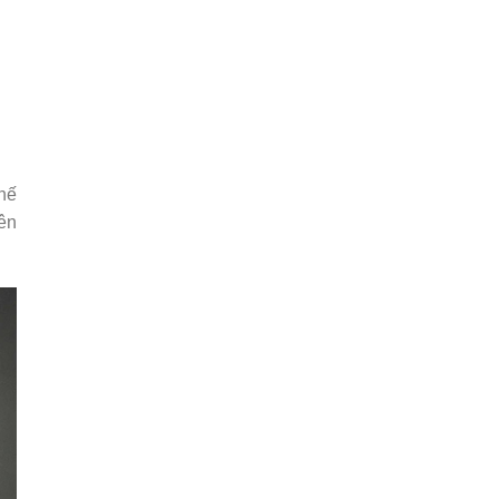
hế
ên