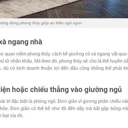
iường đúng phong thủy giúp an thần ngủ ngon
 xà ngang nhà
ì theo quan niệm phong thủy, cách kê giường có xà ngang vắt qua
chủ tử nhân khẩu. Mà theo đó, phong thủy sẽ cho là thế huyền 
 dù có kinh doanh thuận lợi đến đâu cũng không thể phát tri
iện hoặc chiếu thẳng vào giường ngủ
bài trí đặc biệt là phòng ngủ. Đơn giản vì gương phản chiếu n
khỏe. Đơn giản có thể kể như tối đến dậy mà bắt gặp bóng mì
bạt vía rồi.