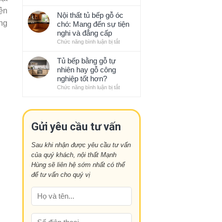
bếp
Những
với
sạch
iện
xu
Nội thất tủ bếp gỗ óc
phong
sẽ
hướng
êng
chó: Mang đến sự tiện
thủy
gọn
thiết
nghi và đẳng cấp
gàng
kế
Chức năng bình luận bị tắt
ở
kiểu
nội
Nội
Nhật
thất
thất
Tủ bếp bằng gỗ tự
ấn
tủ
nhiên hay gỗ công
tượng
bếp
nghiệp tốt hơn?
năm
gỗ
Chức năng bình luận bị tắt
ở
nay
óc
Tủ
chó:
bếp
Mang
bằng
đến
gỗ
Gửi yêu cầu tư vấn
sự
tự
tiện
nhiên
nghi
Sau khi nhận được yêu cầu tư vấn
hay
và
của quý khách, nội thất Mạnh
gỗ
đẳng
công
Hùng sẽ liên hệ sớm nhất có thể
cấp
nghiệp
để tư vấn cho quý vị
tốt
hơn?