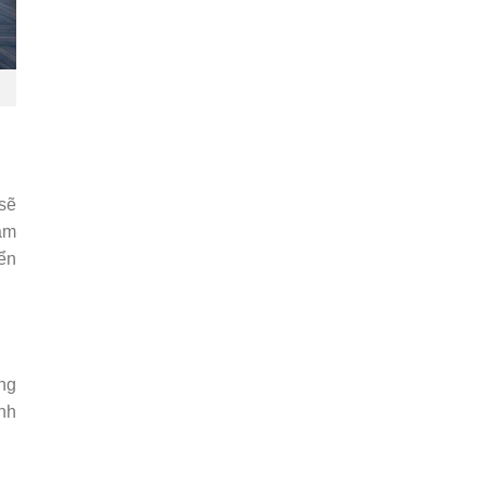
 sẽ
sâm
ển
ăng
nh