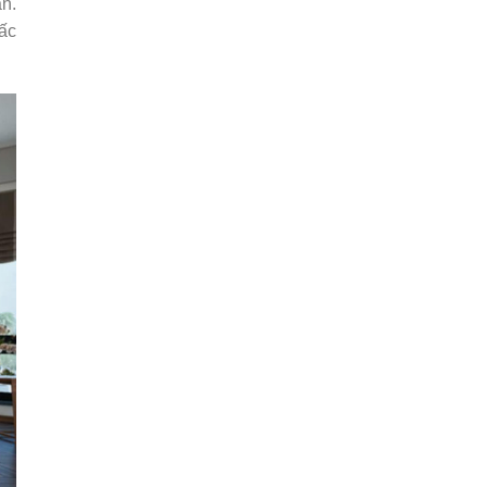
n.
ấc