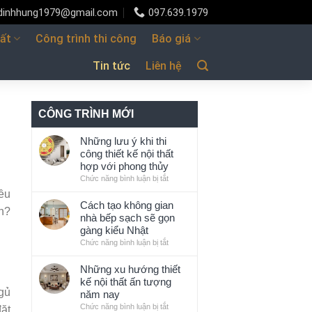
udinhhung1979@gmail.com
097.639.1979
hất
Công trình thi công
Báo giá
Tin tức
Liên hệ
CÔNG TRÌNH MỚI
Những lưu ý khi thi
công thiết kế nội thất
hợp với phong thủy
Chức năng bình luận bị tắt
ở
Những
iều
lưu
Cách tạo không gian
h?
ý
nhà bếp sạch sẽ gọn
khi
gàng kiểu Nhật
thi
Chức năng bình luận bị tắt
ở
công
Cách
thiết
tạo
Những xu hướng thiết
kế
không
kế nội thất ấn tượng
nội
gian
gủ
năm nay
thất
nhà
Chức năng bình luận bị tắt
ở
đặt
hợp