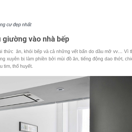
ung cư đẹp nhất
 giường vào nhà bếp
mùi thức ăn, khói bếp và cả những vết bẩn do dầu mỡ vv… Vì t
g xuyên bị làm phiền bởi mùi đồ ăn, tiếng động dao thớt, chi
 tim, thổ huyết.