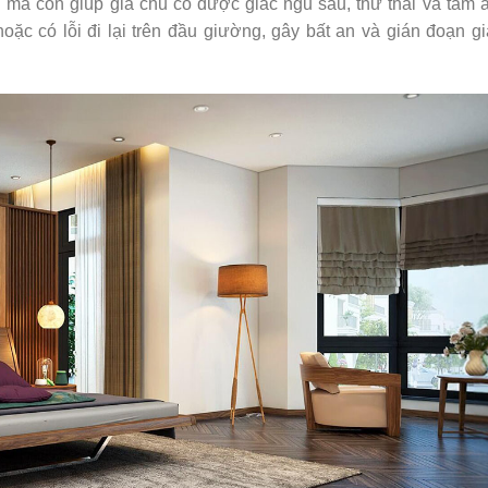
mà còn giúp gia chủ có được giấc ngủ sâu, thư thái và tâm a
ặc có lỗi đi lại trên đầu giường, gây bất an và gián đoạn gi