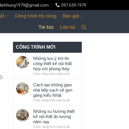
udinhhung1979@gmail.com
097.639.1979
hất
Công trình thi công
Báo giá
Tin tức
Liên hệ
CÔNG TRÌNH MỚI
Những lưu ý khi thi
công thiết kế nội thất
hợp với phong thủy
Chức năng bình luận bị tắt
ở
ội
Những
lưu
Cách tạo không gian
ý
nhà bếp sạch sẽ gọn
khi
gàng kiểu Nhật
thi
Chức năng bình luận bị tắt
ở
công
Cách
thiết
tạo
Những xu hướng thiết
kế
không
kế nội thất ấn tượng
nội
gian
năm nay
thất
nhà
Chức năng bình luận bị tắt
ở
hợp