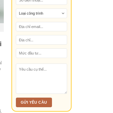
i
hỉ
y
í.