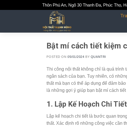
Skip
Thôn Phú An, Ngõ 30 Thanh Đa, Phúc Thọ, H
to
Tr
content
Bật mí cách tiết kiệm c
POSTED ON
05/01/2024
BY
QUANTRI
Thi công nội thất không chỉ là quá trình
ngân sách của bạn. Tuy nhiên, có những b
thất mà bạn có thể áp dụng để đảm bảo
là những gợi ý giúp bạn bật mí cách tiết 
1. Lập Kế Hoạch Chi Tiết
Lập kế hoạch chi tiết là bước quan trọng 
thất. Xác định rõ những công việc cần t