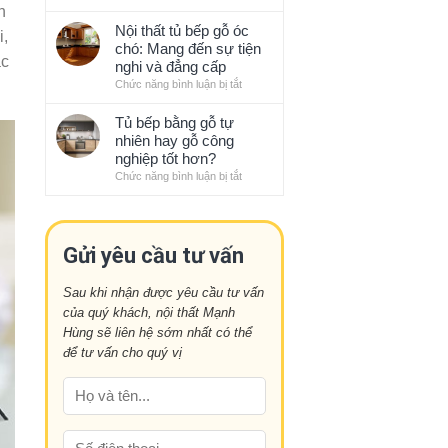
bếp
Những
h
với
sạch
xu
Nội thất tủ bếp gỗ óc
phong
i,
sẽ
hướng
chó: Mang đến sự tiện
thủy
gọn
ác
thiết
nghi và đẳng cấp
gàng
kế
Chức năng bình luận bị tắt
ở
kiểu
nội
Nội
Nhật
thất
thất
Tủ bếp bằng gỗ tự
ấn
tủ
nhiên hay gỗ công
tượng
bếp
nghiệp tốt hơn?
năm
gỗ
Chức năng bình luận bị tắt
ở
nay
óc
Tủ
chó:
bếp
Mang
bằng
đến
gỗ
Gửi yêu cầu tư vấn
sự
tự
tiện
nhiên
nghi
Sau khi nhận được yêu cầu tư vấn
hay
và
của quý khách, nội thất Mạnh
gỗ
đẳng
công
Hùng sẽ liên hệ sớm nhất có thể
cấp
nghiệp
để tư vấn cho quý vị
tốt
hơn?