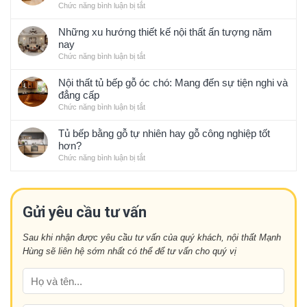
khi
Chức năng bình luận bị tắt
ở
thi
Cách
công
tạo
Những xu hướng thiết kế nội thất ấn tượng năm
thiết
không
nay
kế
gian
Chức năng bình luận bị tắt
ở
nội
nhà
Những
thất
bếp
xu
Nội thất tủ bếp gỗ óc chó: Mang đến sự tiện nghi và
hợp
sạch
hướng
đẳng cấp
với
sẽ
thiết
phong
Chức năng bình luận bị tắt
ở
gọn
kế
thủy
Nội
gàng
nội
thất
Tủ bếp bằng gỗ tự nhiên hay gỗ công nghiệp tốt
kiểu
thất
tủ
hơn?
Nhật
ấn
bếp
Chức năng bình luận bị tắt
ở
tượng
gỗ
Tủ
năm
óc
bếp
nay
chó:
bằng
Mang
gỗ
Gửi yêu cầu tư vấn
đến
tự
sự
nhiên
tiện
Sau khi nhận được yêu cầu tư vấn của quý khách, nội thất Mạnh
hay
nghi
Hùng sẽ liên hệ sớm nhất có thể để tư vấn cho quý vị
gỗ
và
công
đẳng
nghiệp
cấp
tốt
hơn?