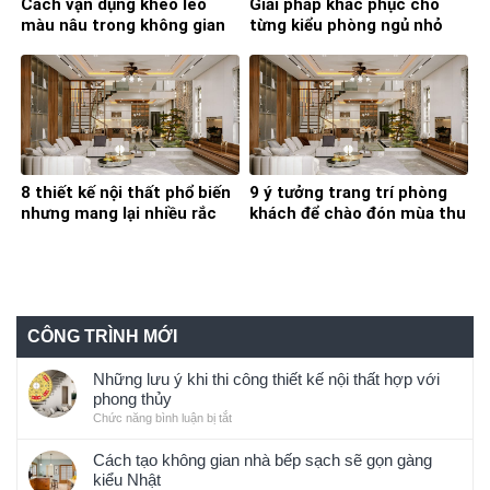
Cách vận dụng khéo léo
Giải pháp khắc phục cho
màu nâu trong không gian
từng kiểu phòng ngủ nhỏ
sống gia đình
mà bạn nên học ngay
8 thiết kế nội thất phổ biến
9 ý tưởng trang trí phòng
nhưng mang lại nhiều rắc
khách để chào đón mùa thu
rối trong quá trình sử dụng
đông đã về
CÔNG TRÌNH MỚI
Những lưu ý khi thi công thiết kế nội thất hợp với
phong thủy
Chức năng bình luận bị tắt
ở
Những
lưu
Cách tạo không gian nhà bếp sạch sẽ gọn gàng
ý
kiểu Nhật