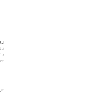
au
dầu
ếp
ực
ạc