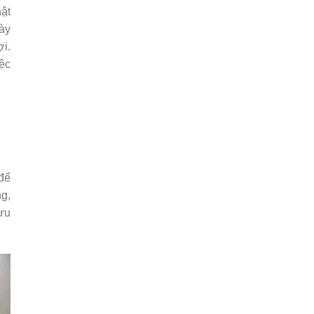
ật
này
ợi.
iệc
để
g,
 ưu