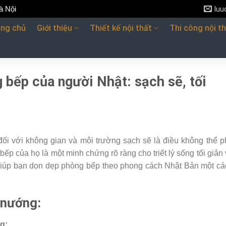
à Nội
lu
ang chủ
Giới thiệu
Thiết kế nội thất
Thi công nội t
 bếp của người Nhật: sạch sẽ, tối
đối với không gian và môi trường sạch sẽ là điều không thể p
p của họ là một minh chứng rõ ràng cho triết lý sống tối giản
 giúp bạn dọn dẹp phòng bếp theo phong cách Nhật Bản một cá
 nướng:
g: