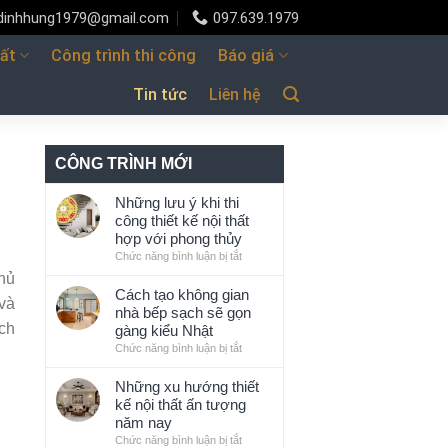
udinhhung1979@gmail.com
097.639.1979
hất
Công trình thi công
Báo giá
Tin tức
Liên hệ
CÔNG TRÌNH MỚI
Những lưu ý khi thi
công thiết kế nội thất
hợp với phong thủy
Chức năng bình luận bị tắt
ở
Những
hủ
lưu
Cách tạo không gian
 và
ý
nhà bếp sạch sẽ gọn
khi
ch
gàng kiểu Nhật
thi
Chức năng bình luận bị tắt
ở
công
Cách
thiết
tạo
Những xu hướng thiết
kế
không
kế nội thất ấn tượng
nội
gian
năm nay
thất
nhà
Chức năng bình luận bị tắt
ở
hợp