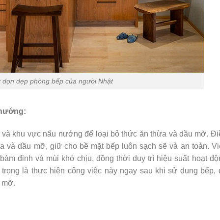
t dọn dẹp phòng bếp của người Nhật
 nướng:
u và khu vực nấu nướng để loại bỏ thức ăn thừa và dầu mỡ. Đi
ừa và dầu mỡ, giữ cho bề mặt bếp luôn sạch sẽ và an toàn. Vi
 bám đinh và mùi khó chịu, đồng thời duy trì hiệu suất hoạt đ
n trọng là thực hiện công việc này ngay sau khi sử dụng bếp, 
u mỡ.