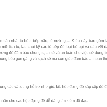
m sàn nhà, tủ bếp, bếp nấu, lò nướng,… Điều này bao gồm l
mỡ tích tụ, lau chùi kỹ các tủ bếp để loại bỏ bụi và dấu vết 
ướng để đảm bảo chúng sạch sẽ và an toàn cho việc sử dụng ti
 phòng bếp gọn gàng và sạch sẽ mà còn giúp đảm bảo an toàn th
ng các vật dụng hỗ trợ như giỏ, kệ, hộp đựng để sắp xếp đồ đ
hãn cho các hộp đựng để dễ dàng tìm kiếm đồ đạc.