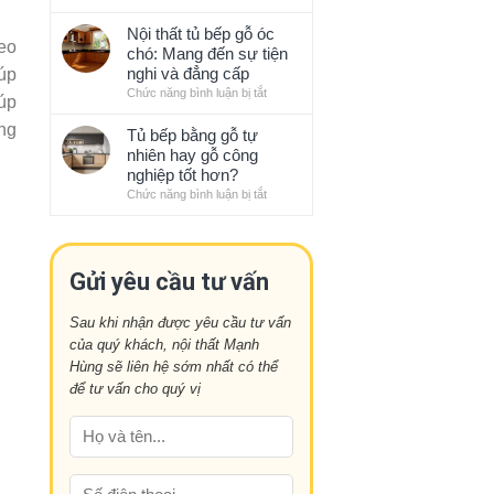
bếp
Những
với
sạch
xu
Nội thất tủ bếp gỗ óc
phong
sẽ
eo
hướng
chó: Mang đến sự tiện
thủy
gọn
thiết
nghi và đẳng cấp
úp
gàng
kế
Chức năng bình luận bị tắt
ở
kiểu
iúp
nội
Nội
Nhật
thất
ũng
thất
Tủ bếp bằng gỗ tự
ấn
tủ
nhiên hay gỗ công
tượng
bếp
nghiệp tốt hơn?
năm
gỗ
Chức năng bình luận bị tắt
ở
nay
óc
Tủ
chó:
bếp
Mang
bằng
đến
gỗ
Gửi yêu cầu tư vấn
sự
tự
tiện
nhiên
nghi
Sau khi nhận được yêu cầu tư vấn
hay
và
của quý khách, nội thất Mạnh
gỗ
đẳng
công
Hùng sẽ liên hệ sớm nhất có thể
cấp
nghiệp
để tư vấn cho quý vị
tốt
hơn?