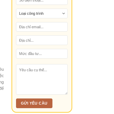
ều
ệc
ộng
để