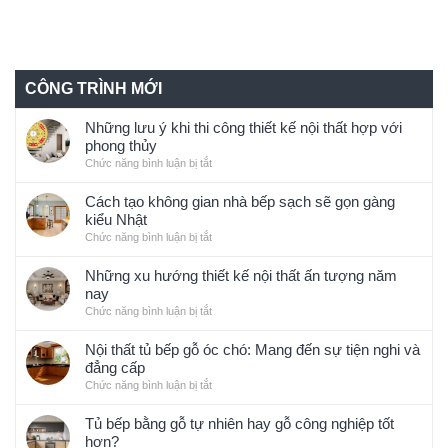
CÔNG TRÌNH MỚI
Những lưu ý khi thi công thiết kế nội thất hợp với
phong thủy
Chức năng bình luận bị tắt
ở
Những
lưu
Cách tạo không gian nhà bếp sạch sẽ gọn gàng
ý
kiểu Nhật
khi
Chức năng bình luận bị tắt
ở
thi
Cách
công
tạo
Những xu hướng thiết kế nội thất ấn tượng năm
thiết
không
nay
kế
gian
Chức năng bình luận bị tắt
ở
nội
nhà
Những
thất
bếp
xu
Nội thất tủ bếp gỗ óc chó: Mang đến sự tiện nghi và
hợp
sạch
hướng
đẳng cấp
với
sẽ
thiết
phong
Chức năng bình luận bị tắt
ở
gọn
kế
thủy
Nội
gàng
nội
thất
Tủ bếp bằng gỗ tự nhiên hay gỗ công nghiệp tốt
kiểu
thất
tủ
hơn?
Nhật
ấn