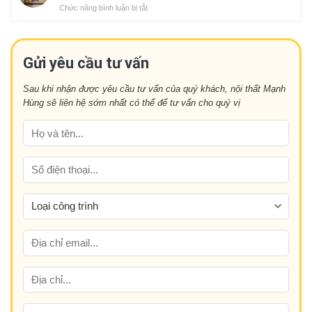
bếp
Chức năng bình luận bị tắt
ở
tượng
gỗ
Tủ
năm
óc
bếp
nay
chó:
bằng
Mang
gỗ
Gửi yêu cầu tư vấn
đến
tự
sự
nhiên
tiện
Sau khi nhận được yêu cầu tư vấn của quý khách, nội thất Mạnh
hay
nghi
Hùng sẽ liên hệ sớm nhất có thể để tư vấn cho quý vị
gỗ
và
công
đẳng
nghiệp
cấp
tốt
hơn?