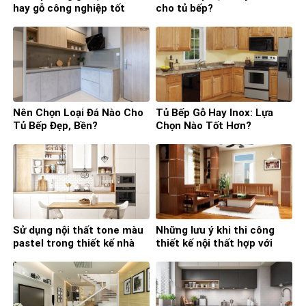
hay gỗ công nghiệp tốt
cho tủ bếp?
hơn?
Nên Chọn Loại Đá Nào Cho
Tủ Bếp Gỗ Hay Inox: Lựa
Tủ Bếp Đẹp, Bền?
Chọn Nào Tốt Hơn?
Sử dụng nội thất tone màu
Những lưu ý khi thi công
pastel trong thiết kế nhà
thiết kế nội thất hợp với
bếp
phong thủy