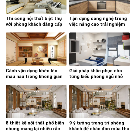
Thi công nội thất biệt thự
Tận dụng công nghệ trong
với phòng khách đẳng cấp
việc nâng cao trải nghiệm
và tiện nghi
nấu nướng
Cách vận dụng khéo léo
Giải pháp khắc phục cho
màu nâu trong không gian
từng kiểu phòng ngủ nhỏ
sống gia đình
mà bạn nên học ngay
8 thiết kế nội thất phổ biến
9 ý tưởng trang trí phòng
nhưng mang lại nhiều rắc
khách để chào đón mùa thu
rối trong quá trình sử dụng
đông đã về