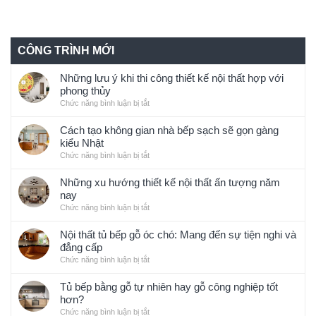
CÔNG TRÌNH MỚI
Những lưu ý khi thi công thiết kế nội thất hợp với
phong thủy
Chức năng bình luận bị tắt
ở
Những
lưu
Cách tạo không gian nhà bếp sạch sẽ gọn gàng
ý
kiểu Nhật
khi
Chức năng bình luận bị tắt
ở
thi
Cách
công
tạo
Những xu hướng thiết kế nội thất ấn tượng năm
thiết
không
nay
kế
gian
Chức năng bình luận bị tắt
ở
nội
nhà
Những
thất
bếp
xu
Nội thất tủ bếp gỗ óc chó: Mang đến sự tiện nghi và
hợp
sạch
hướng
đẳng cấp
với
sẽ
thiết
phong
Chức năng bình luận bị tắt
ở
gọn
kế
thủy
Nội
gàng
nội
thất
Tủ bếp bằng gỗ tự nhiên hay gỗ công nghiệp tốt
kiểu
thất
tủ
hơn?
Nhật
ấn
bếp
Chức năng bình luận bị tắt
ở
tượng