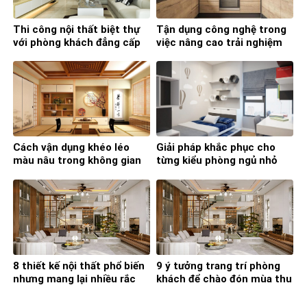
Thi công nội thất biệt thự
Tận dụng công nghệ trong
với phòng khách đẳng cấp
việc nâng cao trải nghiệm
và tiện nghi
nấu nướng
Cách vận dụng khéo léo
Giải pháp khắc phục cho
màu nâu trong không gian
từng kiểu phòng ngủ nhỏ
sống gia đình
mà bạn nên học ngay
8 thiết kế nội thất phổ biến
9 ý tưởng trang trí phòng
nhưng mang lại nhiều rắc
khách để chào đón mùa thu
rối trong quá trình sử dụng
đông đã về