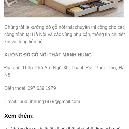
Chúng tôi là xưởng đồ gỗ nội thất chuyên thi công cho các
công trình tại Hà Nội và các vùng phụ cận, thông tin chi tiết
xin vui lòng liên hệ
XƯỞNG ĐỒ GỖ NỘI THẤT MẠNH HÙNG
Địa chỉ: Thôn Phú An, Ngõ 30, Thanh Đa, Phúc Thọ, Hà
Nội
Điện thoại: 097.639.1979
Email: luudinhhung1979@gmail.com
Xem thêm:
Những lưu ý khi thiết kế nội thất nhà phố diện tích nhỏ