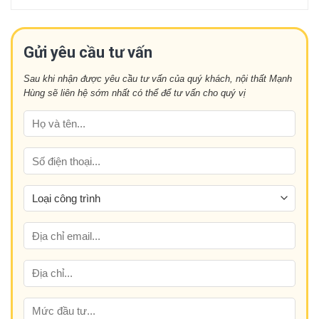
gỗ
Tủ
năm
óc
bếp
nay
chó:
bằng
Mang
gỗ
Gửi yêu cầu tư vấn
đến
tự
sự
nhiên
tiện
Sau khi nhận được yêu cầu tư vấn của quý khách, nội thất Mạnh
hay
nghi
Hùng sẽ liên hệ sớm nhất có thể để tư vấn cho quý vị
gỗ
và
công
đẳng
nghiệp
cấp
tốt
hơn?