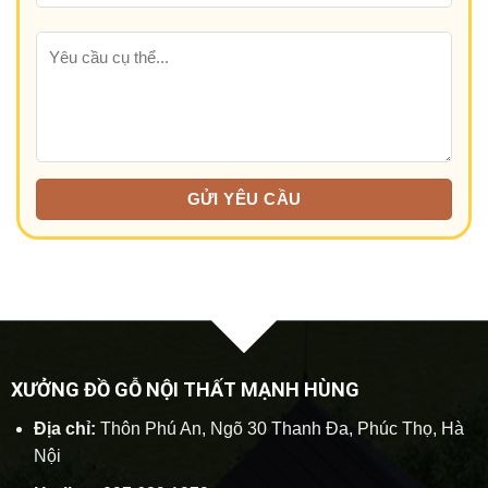
XƯỞNG ĐỒ GỖ NỘI THẤT MẠNH HÙNG
Địa chỉ:
Thôn Phú An, Ngõ 30 Thanh Đa, Phúc Thọ, Hà
Nội