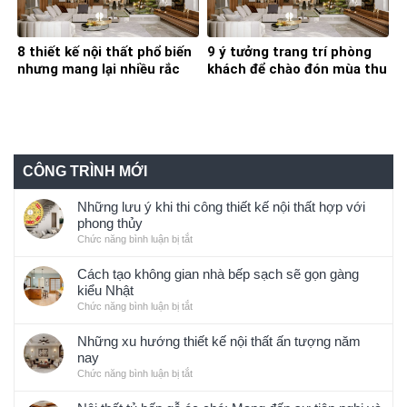
8 thiết kế nội thất phổ biến
9 ý tưởng trang trí phòng
nhưng mang lại nhiều rắc
khách để chào đón mùa thu
rối trong quá trình sử dụng
đông đã về
CÔNG TRÌNH MỚI
Những lưu ý khi thi công thiết kế nội thất hợp với
phong thủy
Chức năng bình luận bị tắt
ở
Những
lưu
Cách tạo không gian nhà bếp sạch sẽ gọn gàng
ý
kiểu Nhật
khi
Chức năng bình luận bị tắt
ở
thi
Cách
công
tạo
Những xu hướng thiết kế nội thất ấn tượng năm
thiết
không
nay
kế
gian
Chức năng bình luận bị tắt
ở
nội
nhà
Những
thất
bếp
xu