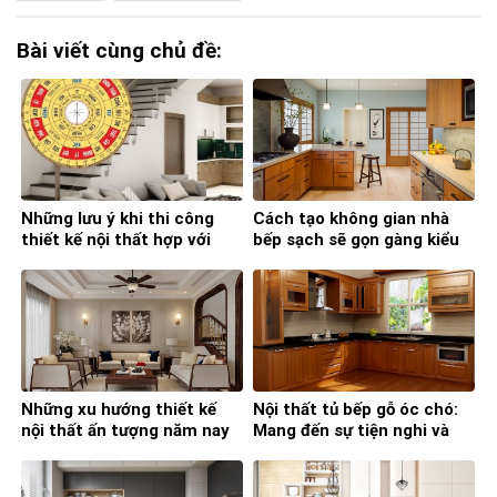
Bài viết cùng chủ đề:
Những lưu ý khi thi công
Cách tạo không gian nhà
thiết kế nội thất hợp với
bếp sạch sẽ gọn gàng kiểu
phong thủy
Nhật
Những xu hướng thiết kế
Nội thất tủ bếp gỗ óc chó:
nội thất ấn tượng năm nay
Mang đến sự tiện nghi và
đẳng cấp