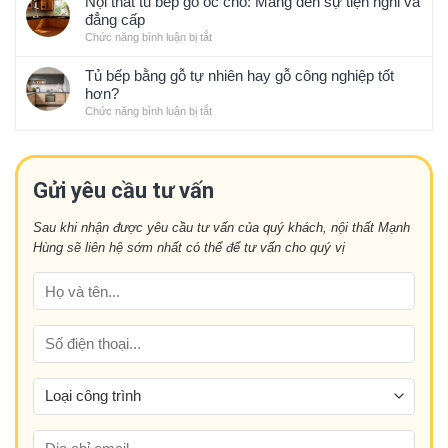
Nội thất tủ bếp gỗ óc chó: Mang đến sự tiện nghi và
hợp
sạch
hướng
đẳng cấp
với
sẽ
thiết
phong
Chức năng bình luận bị tắt
ở
gọn
kế
thủy
Nội
gàng
nội
thất
Tủ bếp bằng gỗ tự nhiên hay gỗ công nghiệp tốt
kiểu
thất
tủ
hơn?
Nhật
ấn
bếp
Chức năng bình luận bị tắt
ở
tượng
gỗ
Tủ
năm
óc
bếp
nay
chó:
bằng
Mang
gỗ
Gửi yêu cầu tư vấn
đến
tự
sự
nhiên
tiện
Sau khi nhận được yêu cầu tư vấn của quý khách, nội thất Mạnh
hay
nghi
Hùng sẽ liên hệ sớm nhất có thể để tư vấn cho quý vị
gỗ
và
công
đẳng
nghiệp
cấp
tốt
hơn?