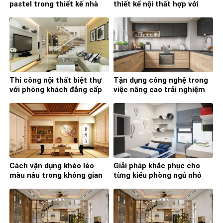
pastel trong thiết kế nhà
thiết kế nội thất hợp với
bếp
phong thủy
Thi công nội thất biệt thự
Tận dụng công nghệ trong
với phòng khách đẳng cấp
việc nâng cao trải nghiệm
và tiện nghi
nấu nướng
Cách vận dụng khéo léo
Giải pháp khắc phục cho
màu nâu trong không gian
từng kiểu phòng ngủ nhỏ
sống gia đình
mà bạn nên học ngay